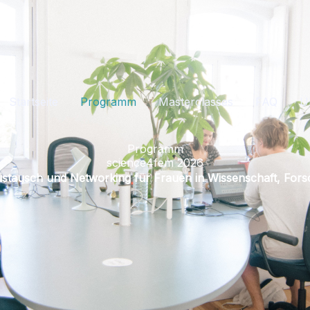
Startseite
Programm
Masterclasses
FAQ
Ü
Programm
science4fem 2026
 Austausch und Networking für Frauen in Wissenschaft, F