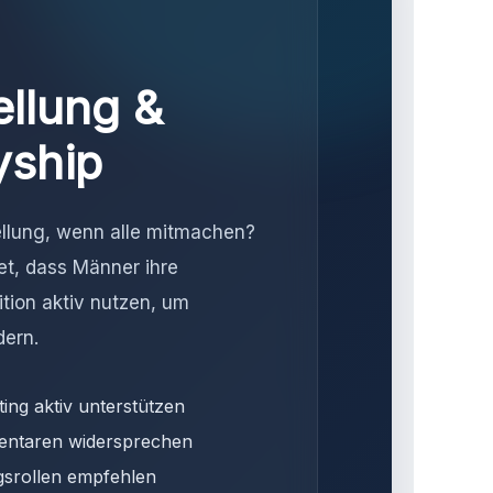
ellung &
yship
ellung, wenn alle mitmachen?
et, dass Männer ihre
ition aktiv nutzen, um
dern.
ing aktiv unterstützen
entaren widersprechen
gsrollen empfehlen